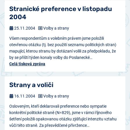
Stranické preference v listopadu
2004
25.11.2004
Volby a strany
Všem respondentům s volebním právem jsme položili
otevřenou otázku (tj. bez použití seznamu politických stran)
mapující, kterou stranu by dotázaní volili za předpokladu, že
by se příští týden konaly volby do Poslanecké…
Celá tisková zpráva
Strany a voliči
16.11.2004
Volby a strany
Osloveným, kteří deklarovali preference nebo sympatie
konkrétní politické straně (N=829), jsme v rámci říjnového
šetření položili opakovanou otázku zjišťující intenzitu vztahu
vůči této straně. Za přesvědčené přívržence…