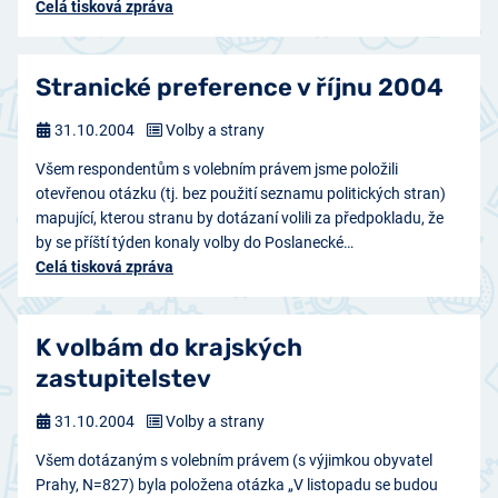
Celá tisková zpráva
Stranické preference v říjnu 2004
31.10.2004
Volby a strany
Všem respondentům s volebním právem jsme položili
otevřenou otázku (tj. bez použití seznamu politických stran)
mapující, kterou stranu by dotázaní volili za předpokladu, že
by se příští týden konaly volby do Poslanecké…
Celá tisková zpráva
K volbám do krajských
zastupitelstev
31.10.2004
Volby a strany
Všem dotázaným s volebním právem (s výjimkou obyvatel
Prahy, N=827) byla položena otázka „V listopadu se budou