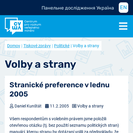
EN
Панельне дослідження Україна
Domov
Tiskové zprávy
Politické
Volby a strany
Volby a strany
Stranické preference v lednu
2005
Daniel Kunštát
11.2.2005
Volby a strany
Všem respondentům s volebním právem jsme položili
otevřenou otázku (tj. bez použití seznamu politických stran)
mapující, kterou stranu by dotázaní volili za předpokladu, že