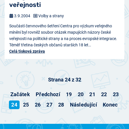
veřejnosti
3.9.2004
Volby a strany
Součástí červnového šetření Centra pro výzkum veřejného
mínění byl rovněž soubor otázek mapujících názory české
veřejnosti na politické strany a na proces evropské integrace.
Téměř třetina českých občanů starších 18 let…
Celá tisková zpráva
Strana 24 z 32
Začátek
Předchozí
19
20
21
22
23
24
25
26
27
28
Následující
Konec