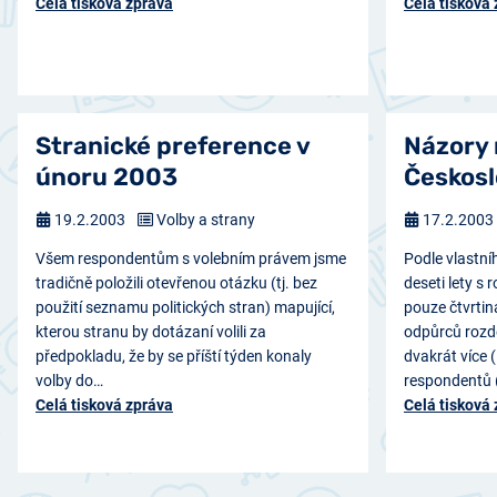
Celá tisková zpráva
Celá tisková
Stranické preference v
Názory 
únoru 2003
Českos
19.2.2003
Volby a strany
17.2.2003
Všem respondentům s volebním právem jsme
Podle vlastní
tradičně položili otevřenou otázku (tj. bez
deseti lety s
použití seznamu politických stran) mapující,
pouze čtvrti
kterou stranu by dotázaní volili za
odpůrců rozd
předpokladu, že by se příští týden konaly
dvakrát více 
volby do…
respondentů 
Celá tisková zpráva
Celá tisková