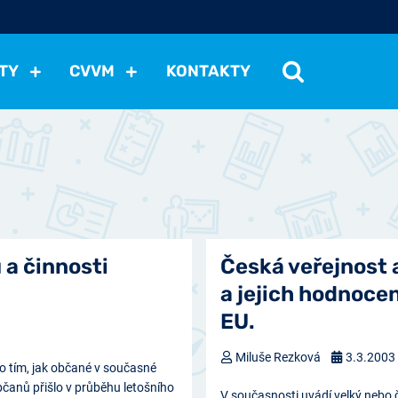
TY
CVVM
KONTAKTY
cení politické situace
Mezinárodní vztahy
Demokraci
cký vývoj
Hospodářská politika
Sociální politika
Eko
st
Vztahy a životní postoje
Ekologie
Média
Ostat
a činnosti
Česká veřejnost 
a jejich hodnoce
EU.
Miluše Rezková
3.3.2003
 tím, jak občané v současné
bčanů přišlo v průběhu letošního
V současnosti uvádí velký nebo