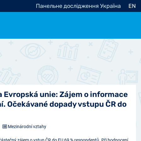
Панельне дослідження Україна
EN
e, občanská společnost
Politické - Ostatní
nomické - Ostatní
ní - Různé
a Evropská unie: Zájem o informace
ní. Očekávané dopady vstupu ČR do
Mezinárodní vztahy
 částečný zájem o vstup ČR do EU 69 % respondentů. Při hodnocení