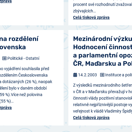
 zpráva
procent své rozhodnutí zvažova
zbývajících…
Celá tisková zpráva
na rozdělení
Mezinárodní výzk
lovenska
Hodnocení činnost
a parlamentní opo
Politické - Ostatní
ČR, Maďarsku a Po
ho vyjádření souhlasila před
14.2.2003
Instituce a poli
 rozdělením Československa
na dotázaných (26 %), naopak
Z výsledků mezinárodního šetřen
ělení bylo v daném období
v ČR a v Maďarsku převažují v 
(59 %).Více než polovina
činnosti vlády pozitivní stanovis
(55 %)…
relativně nejpříznivější postoje v
 zpráva
veřejnost k vládě Vladimíry Špidl
Celá tisková zpráva