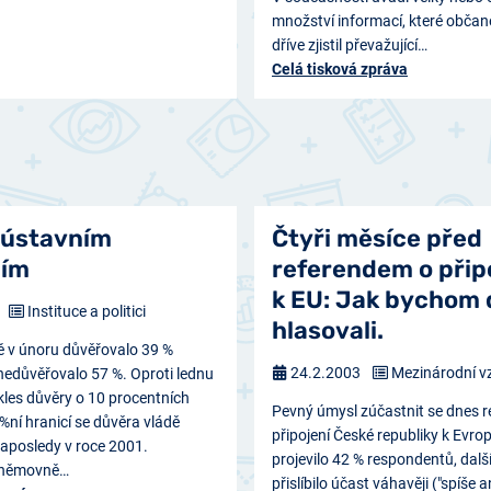
množství informací, které občan
dříve zjistil převažující…
Celá tisková zpráva
 ústavním
Čtyři měsíce před
cím
referendem o přip
k EU: Jak bychom
Instituce a politici
hlasovali.
ě v únoru důvěřovalo 39 %
24.2.2003
Mezinárodní v
nedůvěřovalo 57 %. Oproti lednu
kles důvěry o 10 procentních
Pevný úmysl zúčastnit se dnes r
ní hranicí se důvěra vládě
připojení České republiky k Evrop
aposledy v roce 2001.
projevilo 42 % respondentů, dalš
sněmovně…
přislíbilo účast váhavěji ("spíše 