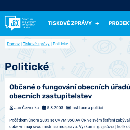
TISKOVÉ ZPRÁVY
PROJEK
Všechny tiskové zprávy
Všechny projekty
Kdo jsme
Domov
Tiskové zprávy
Politické
Aktuální projekty
Volná pracovní místa
Politické
Volby a strany
Instituce a politici
Hodno
Ukončené projekty
Často kladené otázky
Ekonomické
Práce, příjmy, životní úroveň
Ekonomi
Politické
Časopis naše společnost (archiv)
Ostatní
Přehled článků
Zdraví, volný čas
Negativní jevy, bezpečno
Přístup k datům
Občané o fungování obecních úřadů 
Spolupracujte s námi
obecních zastupitelstev
Nabídka výzkumu
Jan Červenka
5.3.2003
Instituce a politici
Počátkem února 2003 se CVVM SoÚ AV ČR ve svém šetření zabývalo
době vnímají svou místní samosprávu. Výzkum mj. zjišťoval, kolik o