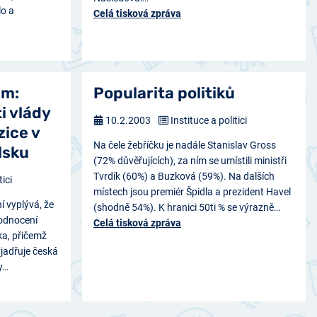
lo a
Celá tisková zpráva
um:
Popularita politiků
i vlády
10.2.2003
Instituce a politici
zice v
Na čele žebříčku je nadále Stanislav Gross
lsku
(72% důvěřujících), za ním se umístili ministři
Tvrdík (60%) a Buzková (59%). Na dalších
tici
místech jsou premiér Špidla a prezident Havel
í vyplývá, že
(shodně 54%). K hranici 50ti % se výrazně…
hodnocení
Celá tisková zpráva
ka, přičemž
yjadřuje česká
y…