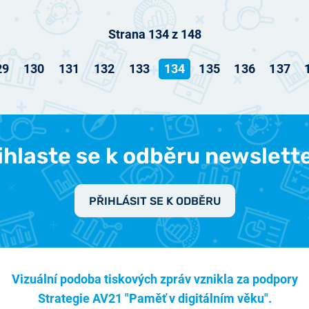
Strana 134 z 148
29
130
131
132
133
134
135
136
137
ihlaste se k odběru newslett
PŘIHLÁSIT SE K ODBĚRU
Vizuální podoba tiskových zpráv vznikla za podpory
Strategie AV21 "Paměť v digitálním věku".