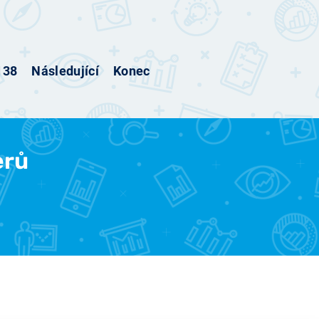
138
Následující
Konec
erů