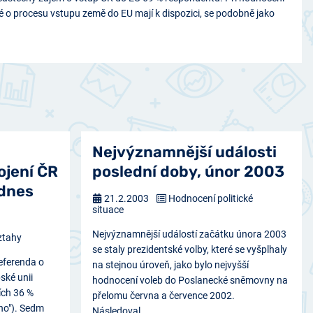
é o procesu vstupu země do EU mají k dispozici, se podobně jako
Nejvýznamnější události
ojení ČR
poslední doby, únor 2003
 dnes
21.2.2003
Hodnocení politické
situace
Nejvýznamnější událostí začátku února 2003
ztahy
se staly prezidentské volby, které se vyšplhaly
eferenda o
na stejnou úroveň, jako bylo nejvyšší
ské unii
hodnocení voleb do Poslanecké sněmovny na
ích 36 %
přelomu června a července 2002.
ano"). Sedm
Následoval…