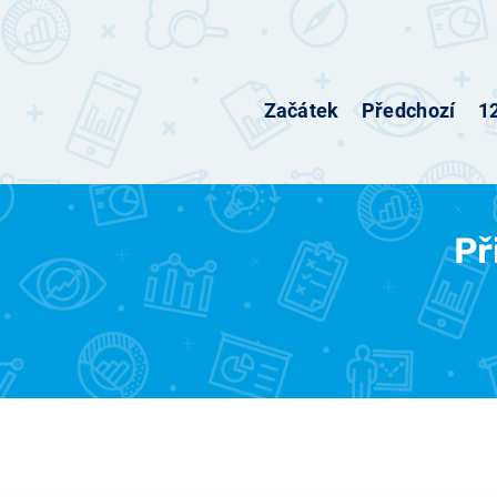
Začátek
Předchozí
1
Př