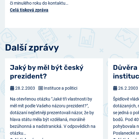
či minulého roku do kontaktu…
Celá tisková zpráva
Další zprávy
Jaký by měl být český
Důvěra
prezident?
institu
28.2.2003
Instituce a politici
26.2.2003
Na otevřenou otázku "Jaké tři vlastnosti by
Špidlově vlád
měl mít podle Vašeho názoru prezident?",
dotázaných, 
dotázaní nejčetněji prezentovali názor, že by
se jedná o po
hlava státu měla být vzdělaná, morálně
bodů. Pod 40%
bezúhonná a nadstranická. V odpovědích na
pohybovala n
otázku…
Poslanecké 